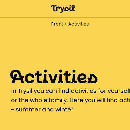
Activities
Front
Activities
chevron_right
Accommodation
Shopping
Restaurants
Activities
Service
Calendar
In Trysil you can find activities for yourse
or the whole family. Here you will find acti
- summer and winter.