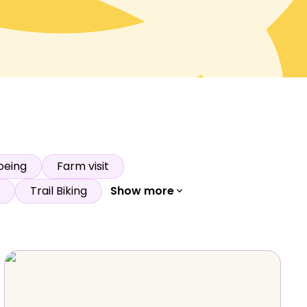
d NRK
oeing
Farm visit
Trail Biking
Show more
expand_more