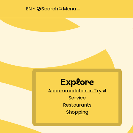
EN
Search
Menu
keyboard_arrow_down
globe
search
menu
chevron_right
search
chevron_right
Explore
Accommodation in Trysil
Service
Restaurants
Shopping