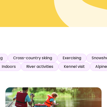
s
:
0
/
41
Open slopes
:
0
/
70
ther and slope data is provided by
fnugg
,
Yr, Meteorological Institute an
ng
Cross-country skiing
Exercising
Snowsh
Indoors
River activities
Kennel visit
Alpine