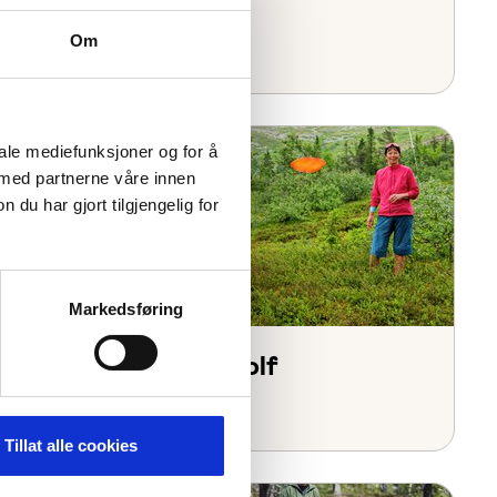
ATVs and UTVs
Om
iale mediefunksjoner og for å
 med partnerne våre innen
u har gjort tilgjengelig for
Markedsføring
Fageråsen Disc Golf
Tillat alle cookies