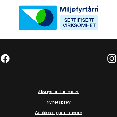
Miljøfyrtårn
Facebook (External link)
Insta
Always on the move
Nyhetsbrev
Cookies og personvern