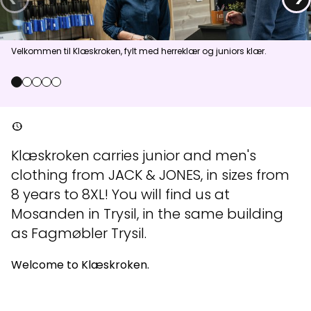
News
Velkommen til Klæskroken, fylt med herreklær og juniors klær.
Summit
:
5.0
m/s
Valley
:
2.0
m/s
13
°C
17
°C
0
1
2
3
4
Open lifts
:
0
/
41
Open slopes
:
0
/
70
nest_clock_farsight_analog
Weather and slope data is provided by
fnugg
,
Yr, Meteorological
Klæskroken carries junior and men's
Institute and NRK
clothing from JACK & JONES, in sizes from
8 years to 8XL! You will find us at
Mosanden in Trysil, in the same building
as Fagmøbler Trysil.
Welcome to Klæskroken.