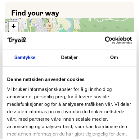
Find your way
+
−
Samtykke
Detaljer
Om
Denne nettsiden anvender cookies
Vi bruker informasjonskapsler for å gi innhold og
annonser et personlig preg, for å levere sosiale
mediefunksjoner og for å analysere trafikken vår. Vi deler
Leaflet
dessuten informasjon om hvordan du bruker nettstedet
vårt, med partnerne våre innen sosiale medier,
See more info here
open_in_new
annonsering og analysearbeid, som kan kombinere den
med annen informasjon du har gjort tilgjengelig for dem,
Follow us on Instagram
open_in_new