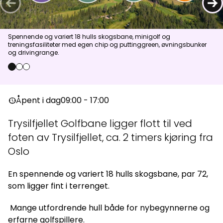
←
→
Aktuelt
Spennende og variert 18 hulls skogsbane, minigolf og
treningsfasiliteter med egen chip og puttinggreen, øvningsbunker
Topp
:
7,0
m/s
Dal
:
4,0
m/s
og drivingrange.
11
°C
13
°C
0
1
2
Åpne heiser
:
0
/
41
Åpne løyper
:
0
/
70
Åpent i dag
09:00 - 17:00
nest_clock_farsight_analog
Vær- og føredata er levert av
fnugg
,
Yr, Meteorologisk institutt og
NRK
Trysilfjellet Golfbane ligger flott til ved
foten av Trysilfjellet, ca. 2 timers kjøring fra
Oslo
En spennende og variert 18 hulls skogsbane, par 72,
som ligger fint i terrenget.
Mange utfordrende hull både for nybegynnerne og
erfarne golfspillere.