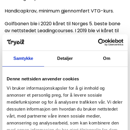
Handicapkrav, minimum gjennomført VTG-kurs.
Golfbanen ble i 2020 kåret til Norges 5. beste bane
av nettstedet Leadingcourses. I 2019 ble vi kåret til
"Best value for money" og "Favourite Golf Course" av
svenske Golfhäftet. Må oppleves!
Samtykke
Detaljer
Om
Finn frem
Denne nettsiden anvender cookies
+
Vi bruker informasjonskapsler for å gi innhold og
annonser et personlig preg, for å levere sosiale
−
mediefunksjoner og for å analysere trafikken vår. Vi deler
dessuten informasjon om hvordan du bruker nettstedet
vårt, med partnerne våre innen sosiale medier,
annonsering og analysearbeid, som kan kombinere den
med annen informasjon du har gjort tilgjengelig for dem,