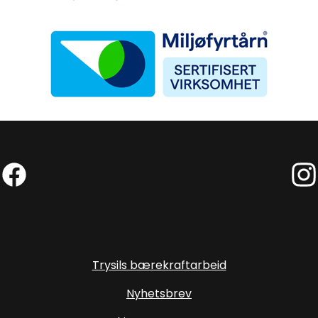
Miljøfyrtårn
Facebook (Ekstern lenke)
Inst
Trysils bærekraftarbeid
Nyhetsbrev