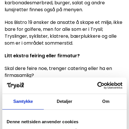
karbonadesmørbrød, burger, salat og andre
lunsjretter finnes også på menyen.
Hos Bistro 19 ønsker de ansatte å skape et miljø, ikke
bare for golfere, men for alle som er i Trysil;
Tryslinger, syklister, klatrere, bærplukkere og alle
som er i området sommerstid.
Litt ekstra feiring eller firmatur?
Skal dere feire noe, trenger catering eller ha en
firmasamlig?
Ta kontakt for et uforpliktet tillbud:
bistro19@trysilgolf.no
eller på telefon (+47)
62452355
Samtykke
Detaljer
Om
Denne nettsiden anvender cookies