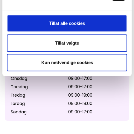
God mat i avslappet atmosfære
En velfortjent pause for golfere, syklister, turgåere og
alle andre som ferdes i området
Tillat alle cookies
Åpningstider
Tillat valgte
Kjøkken serverer lunsj 11:30-16:00
Dag
Åpent fra - til
Mandag
09:00-17:00
Kun nødvendige cookies
Tirsdag
09:00-17:00
Onsdag
09:00-17:00
Torsdag
09:00-17:00
Fredag
09:00-19:00
Lørdag
09:00-19:00
Søndag
09:00-17:00