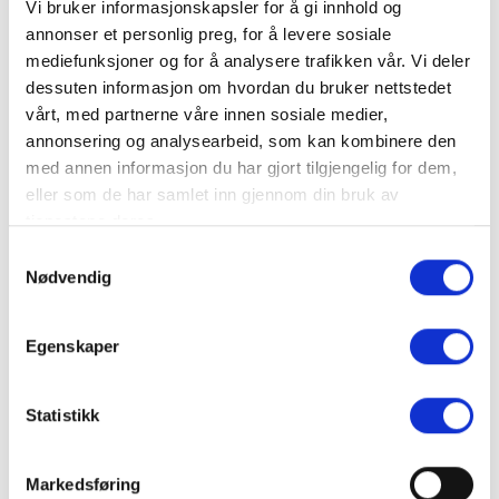
Vi bruker informasjonskapsler for å gi innhold og
annonser et personlig preg, for å levere sosiale
Finn frem
mediefunksjoner og for å analysere trafikken vår. Vi deler
dessuten informasjon om hvordan du bruker nettstedet
+
vårt, med partnerne våre innen sosiale medier,
annonsering og analysearbeid, som kan kombinere den
−
med annen informasjon du har gjort tilgjengelig for dem,
eller som de har samlet inn gjennom din bruk av
tjenestene deres.
Samtykkevalg
Nødvendig
Egenskaper
Leaflet
Statistikk
Les mer på vår hjemmeside
open_in_new
Markedsføring