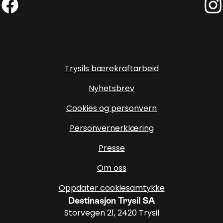
Facebook (Ekstern lenke)
Inst
Trysils bærekraftarbeid
Nyhetsbrev
Cookies og personvern
Personvernerklæring
Presse
Om oss
Oppdater cookiesamtykke
Destinasjon Trysil SA
Storvegen 21, 2420 Trysil