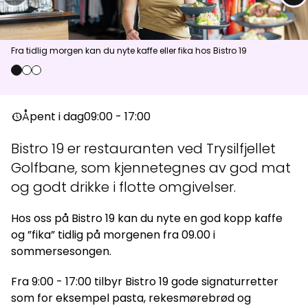
Aktuelt
Fra tidlig morgen kan du nyte kaffe eller fika hos Bistro 19
Topp
:
5,0
m/s
Dal
:
2,0
m/s
0
1
2
13
°C
17
°C
Åpent i dag
09:00 - 17:00
nest_clock_farsight_analog
Åpne heiser
:
0
/
41
Åpne løyper
:
0
/
70
Bistro 19 er restauranten ved Trysilfjellet
Vær- og føredata er levert av
fnugg
,
Yr, Meteorologisk institutt og
NRK
Golfbane, som kjennetegnes av god mat
og godt drikke i flotte omgivelser.
Hos oss på Bistro 19 kan du nyte en god kopp kaffe
og ”fika” tidlig på morgenen fra 09.00 i
sommersesongen.
Fra 9:00 - 17:00 tilbyr Bistro 19 gode signaturretter
som for eksempel pasta, rekesmørebrød og