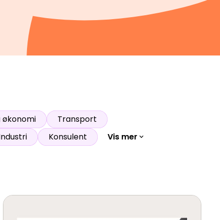
g økonomi
Transport
Industri
Konsulent
Vis mer
expand_more