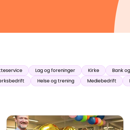
ser
:
0
/
41
Åpne løyper
:
0
/
70
Vær- og føredata er levert av
fnugg
,
Yr, Meteorologisk institutt og NRK
tteservice
Lag og foreninger
Kirke
Bank o
rksbedrift
Helse og trening
Mediebedrift