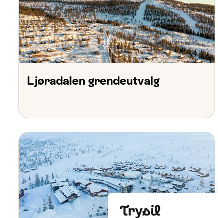
Ljøradalen grendeutvalg