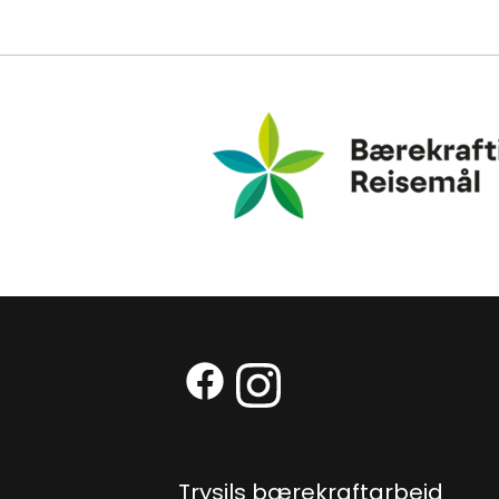
Bærekraftig Reisemål
Facebook (Ekstern lenke)
Instagram (Ekstern len
Trysils bærekraftarbeid