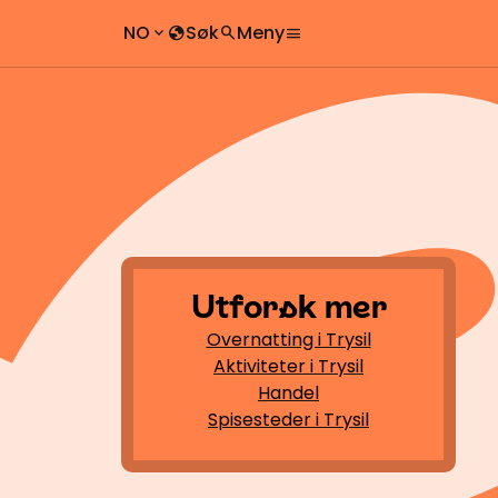
NO
Søk
Meny
keyboard_arrow_down
globe
search
menu
chevron_right
search
chevron_right
Utforsk mer
Overnatting i Trysil
Aktiviteter i Trysil
Handel
Spisesteder i Trysil