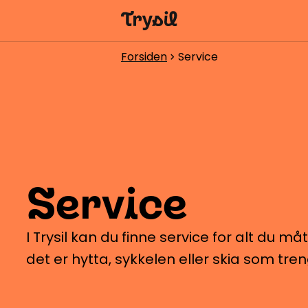
Aktiviteter
Forsiden
Service
chevron_right
Overnatting
Handel
Spisesteder
Service
Service
Kalender
I Trysil kan du finne service for alt du må
det er hytta, sykkelen eller skia som tren