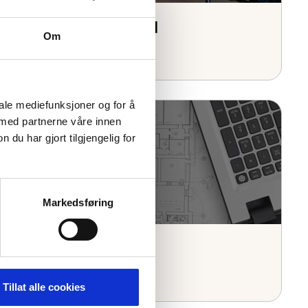
Anton Sport Trysil
Om
iale mediefunksjoner og for å
 med partnerne våre innen
u har gjort tilgjengelig for
Markedsføring
Byggeplan
Tillat alle cookies