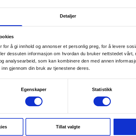
Alpine SPA & Relax - Radisson
Detaljer
Blu
ookies
 for å gi innhold og annonser et personlig preg, for å levere sos
deler dessuten informasjon om hvordan du bruker nettstedet vårt,
og analysearbeid, som kan kombinere den med annen informasjon d
 inn gjennom din bruk av tjenestene deres.
Egenskaper
Statistikk
Brødrene Bakkes Bilverksted
ies
Tillat valgte