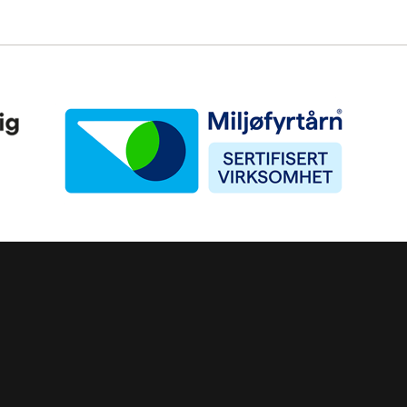
Miljøfyrtårn
ke)