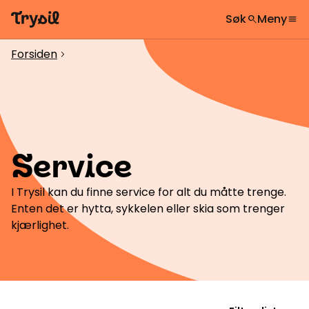
Søk
Meny
search
menu
Hva leter du etter?
globe
Velg språk
chevron_right
Forsiden
chevron_right
Aktiviteter
search
Overnatting
Handel
Service
Spisesteder
Service
I Trysil kan du finne service for alt du måtte trenge.
Enten det er hytta, sykkelen eller skia som trenger
Kalender
kjærlighet.
Inspirasjon
chevron_right
Nyttig informasjon
chevron_right