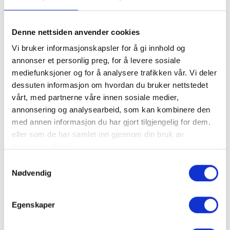
Denne nettsiden anvender cookies
Vi bruker informasjonskapsler for å gi innhold og
annonser et personlig preg, for å levere sosiale
mediefunksjoner og for å analysere trafikken vår. Vi deler
dessuten informasjon om hvordan du bruker nettstedet
vårt, med partnerne våre innen sosiale medier,
annonsering og analysearbeid, som kan kombinere den
med annen informasjon du har gjort tilgjengelig for dem,
eller som de har samlet inn gjennom din bruk av
Boreal Turbuss
tjenestene deres.
Samtykkevalg
Nødvendig
Egenskaper