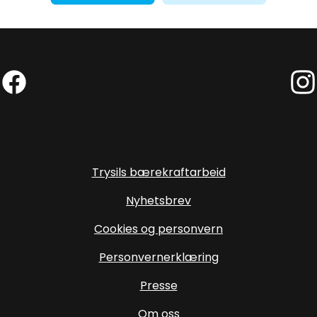
Facebook (Ekstern lenke)
Inst
Trysils bærekraftarbeid
Nyhetsbrev
Cookies og personvern
Personvernerklæring
Presse
Om oss