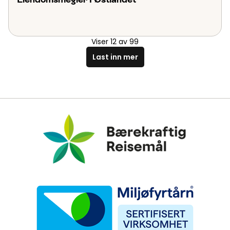
Viser
12
av
99
Last inn mer
Bærekraftig Reisemål
Miljøfyrtårn