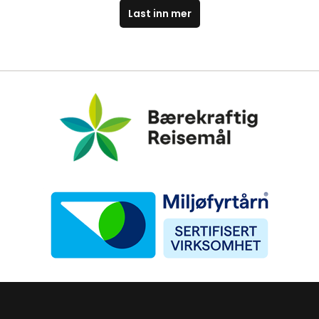
Last inn mer
Bærekraftig Reisemål
Miljøfyrtårn