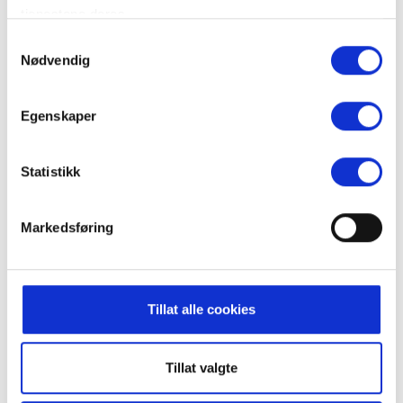
tjenestene deres.
Samtykkevalg
Nødvendig
Egenskaper
Familierafting
18.06.2026 - 15.08.2026
Statistikk
Intro to Bike Park
Markedsføring
Tillat alle cookies
Tillat valgte
Intro to Bike Park