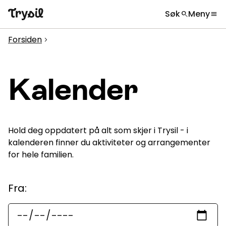
Søk
Meny
search
menu
Hva leter du etter?
globe
Velg språk
chevron_right
Forsiden
chevron_right
Aktiviteter
search
Overnatting
Kalender
Handel
Spisesteder
Hold deg oppdatert på alt som skjer i Trysil - i
Service
kalenderen finner du aktiviteter og arrangementer
for hele familien.
Kalender
Datoer
Inspirasjon
Fra
:
chevron_right
Nyttig informasjon
chevron_right