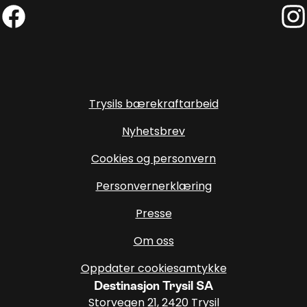
Facebook (Ekstern lenke)
Inst
Trysils bærekraftarbeid
Nyhetsbrev
Cookies og personvern
Personvernerklæring
Presse
Om oss
Oppdater cookiesamtykke
Destinasjon Trysil SA
Storvegen 21, 2420 Trysil