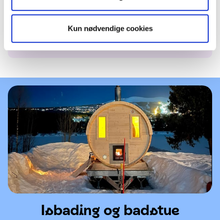
Åpningstider
Kun nødvendige cookies
Åpen alle dager hele året
Isbading og badstue
Isbading og badstue