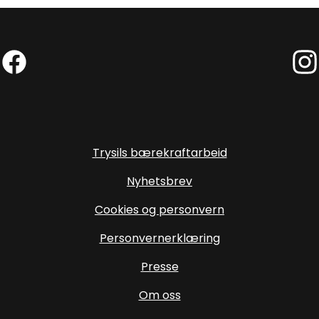
Facebook (Ekstern lenke)
Inst
Trysils bærekraftarbeid
Nyhetsbrev
Cookies og personvern
Personvernerklæring
Presse
Om oss