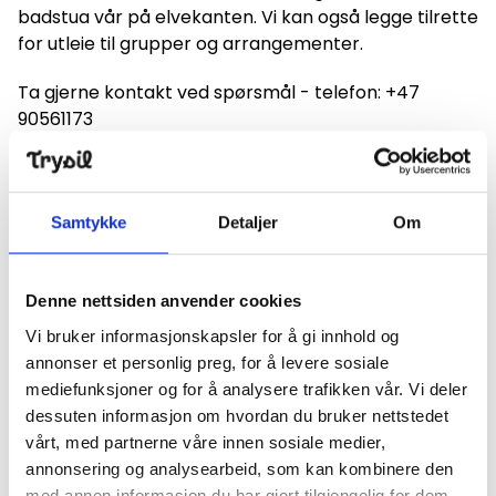
badstua vår på elvekanten. Vi kan også legge tilrette
for utleie til grupper og arrangementer.
Ta gjerne kontakt ved spørsmål - telefon: +47
90561173
For priser, se
Trysilelva Campings hjemmeside
.
Samtykke
Detaljer
Om
Hjertelig velkommen til oss!
Denne nettsiden anvender cookies
Vi bruker informasjonskapsler for å gi innhold og
Finn frem
annonser et personlig preg, for å levere sosiale
mediefunksjoner og for å analysere trafikken vår. Vi deler
+
dessuten informasjon om hvordan du bruker nettstedet
−
vårt, med partnerne våre innen sosiale medier,
annonsering og analysearbeid, som kan kombinere den
med annen informasjon du har gjort tilgjengelig for dem,