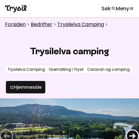
Søk
Meny
search
menu
Hva leter du etter?
globe
Velg språk
chevron_right
Forsiden
Bedrifter
Trysilelva Camping
chevron_right
chevron_right
chevron_right
Aktiviteter
search
Overnatting
Trysilelva camping
Handel
Trysilelva Camping
Overnatting i Trysil
Caravan og camping
Hyt
Spisesteder
Service
Hjemmeside
open_in_new
Kalender
Inspirasjon
chevron_right
Nyttig informasjon
chevron_right
←
→