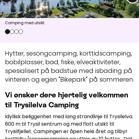
Aktuelt
Camping med utsikt
Topp
:
8,0
m/s
Dal
:
5,0
m/s
0
1
2
3
13
°C
17
°C
Hytter, sesongcamping, korttidscamping,
Åpne heiser
:
0
/
41
Åpne løyper
:
0
/
70
bobilplasser, bad, fiske, elveaktiviteter,
Vær- og føredata er levert av
fnugg
,
Yr, Meteorologisk institutt og
spesialisert på badstue med isbading på
NRK
vinteren og egen "Bikepark" på sommeren.
Vi ønsker dere hjertelig velkommen
til Trysilelva Camping
Idyllisk beliggenhet med lang strandlinje til Trysilelva.
600 m til Trysil sentrum og med flott utsikt til
Trysilfjellet. Campingen er åpen hele året og tilbyr
korttids-/sesongcamping og utleie av 10 hytter. Det