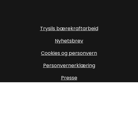
Trysils bærekraftarbeid
Nyhetsbrev
Cookies og personvern
Personvernerklæring
Presse
Om oss
Oppdater cookiesamtykke
Destinasjon Trysil SA
Storvegen 21, 2420 Trysil
info@trysil.com
mail