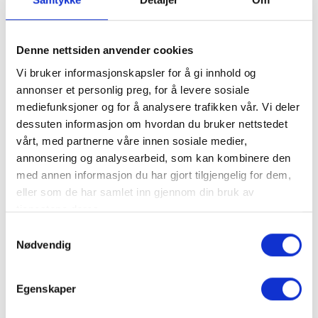
Finn frem
Denne nettsiden anvender cookies
+
Vi bruker informasjonskapsler for å gi innhold og
annonser et personlig preg, for å levere sosiale
−
mediefunksjoner og for å analysere trafikken vår. Vi deler
dessuten informasjon om hvordan du bruker nettstedet
vårt, med partnerne våre innen sosiale medier,
annonsering og analysearbeid, som kan kombinere den
med annen informasjon du har gjort tilgjengelig for dem,
eller som de har samlet inn gjennom din bruk av
tjenestene deres.
Samtykkevalg
Nødvendig
Leaflet
Egenskaper
Hjemmeside
open_in_new