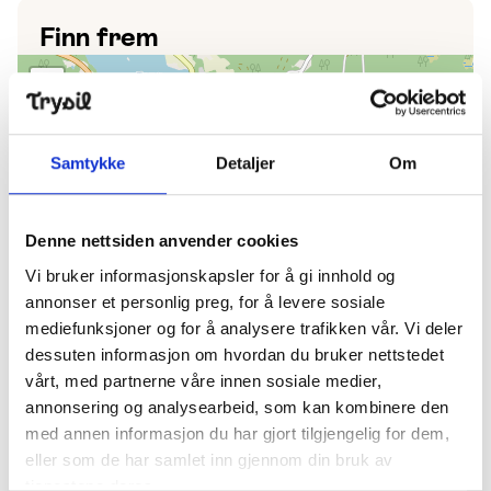
Finn frem
+
−
Samtykke
Detaljer
Om
Denne nettsiden anvender cookies
Vi bruker informasjonskapsler for å gi innhold og
annonser et personlig preg, for å levere sosiale
mediefunksjoner og for å analysere trafikken vår. Vi deler
dessuten informasjon om hvordan du bruker nettstedet
Leaflet
vårt, med partnerne våre innen sosiale medier,
annonsering og analysearbeid, som kan kombinere den
Se siste nytt på Instagram
open_in_new
med annen informasjon du har gjort tilgjengelig for dem,
eller som de har samlet inn gjennom din bruk av
Facebook
open_in_new
tjenestene deres.