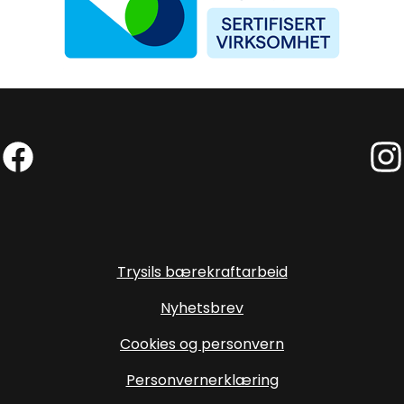
Facebook (Ekstern lenke)
Inst
Trysils bærekraftarbeid
Nyhetsbrev
Cookies og personvern
Personvernerklæring