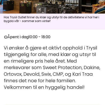
Aktuelt
Hos Trysil Outlet finner du klær og utstyr til de aktivitetene vi har her i
bygda vår - sommer som vinter!
Topp
:
6,0
m/s
Dal
:
3,0
m/s
11
°C
13
°C
Åpent i dag
10:00 - 18:00
nest_clock_farsight_analog
Åpne heiser
:
0
/
41
Åpne løyper
:
0
/
70
Vi ønsker å gjøre et aktivt opphold i Trysil
Vær- og føredata er levert av
fnugg
,
Yr, Meteorologisk institutt og
tilgjengelig for alle, med klær og utsyr til
NRK
en rimeligere pris hele året. Med
merkevarer som Sweet Protection, Dakine,
Ortovox, Devold, Swix, CMP, og Kari Traa
finnes det noe for hele familien.
Velkommen til en hyggelig handel!