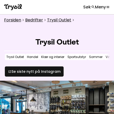
Søk
Meny
search
menu
Hva leter du etter?
globe
Velg språk
chevron_right
Forsiden
Bedrifter
Trysil Outlet
chevron_right
chevron_right
chevron_right
Aktiviteter
search
Overnatting
Trysil Outlet
Handel
Trysil Outlet
Handel
Klær og interiør
Sportsutstyr
Sommer
Vinte
Spisesteder
Service
Se siste nytt på Instagram
open_in_new
Kalender
Inspirasjon
chevron_right
Nyttig informasjon
chevron_right