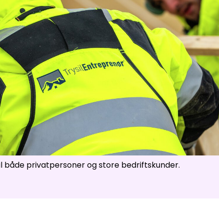
ser
:
0
/
41
Åpne løyper
:
0
/
70
Vær- og føredata er levert av
fnugg
,
Yr, Meteorologisk institutt og NRK
til både privatpersoner og store bedriftskunder.