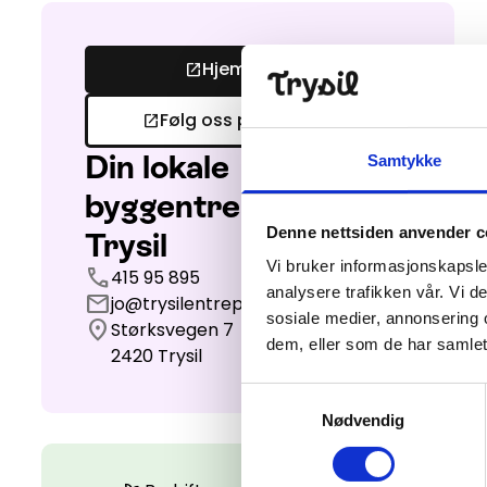
Hjemmeside
open_in_new
Følg oss på Facebook
open_in_new
Din lokale
Samtykke
byggentreprenør i
Denne nettsiden anvender c
Trysil
Vi bruker informasjonskapsler
call
415 95 895
analysere trafikken vår. Vi 
mail
jo@trysilentreprenor.no
sosiale medier, annonsering 
location_on
Størksvegen 7
dem, eller som de har samlet
2420
Trysil
Samtykkevalg
Nødvendig