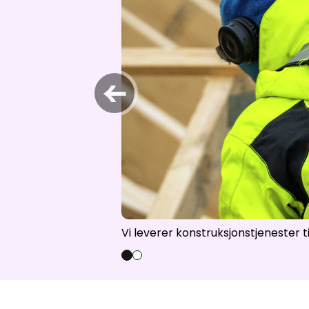
Åpne hei
←
Vi leverer konstruksjonstjenester 
0
1