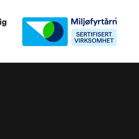
Miljøfyrtårn
ke)