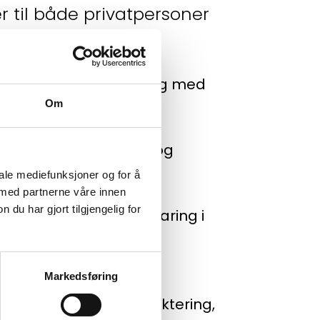
er til både privatpersoner
il jobber vi kontinuerlig med
Om
ger for rehabilitering og
iale mediefunksjoner og for å
 med partnerne våre innen
u har gjort tilgjengelig for
e og har mange års erfaring i
e beste og mest
Markedsføring
ng på stedet til prosjektering,