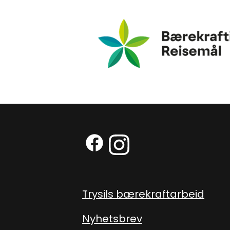
Bærekraftig Reisemål
Facebook (Ekstern lenke)
Instagram (Ekstern len
Trysils bærekraftarbeid
Nyhetsbrev