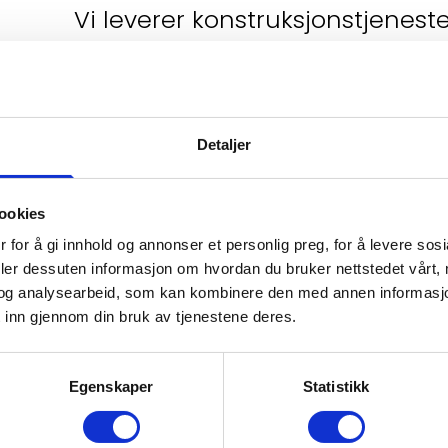
Vi leverer konstruksjonstjenest
og store bedriftskunder.
Som din lokale byggentreprenør i Trys
å utvikle oss.
Detaljer
Vi bruker effektive og moderne løsnin
ookies
nybygg.
 for å gi innhold og annonser et personlig preg, for å levere sos
deler dessuten informasjon om hvordan du bruker nettstedet vårt,
og analysearbeid, som kan kombinere den med annen informasjon d
Våre håndverkere er høyt kvalifisert
 inn gjennom din bruk av tjenestene deres.
bransjen. De er dyktige til å finne d
kostnadseffektive løsningene.
Egenskaper
Statistikk
Vi hjelper deg hele vegen – fra befari