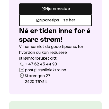
Hjemmeside
open_in_new
Sparetips - se her
open_in_new
Nå er tiden inne for å
spare strøm!
Vi har samlet de gode tipsene, for
hvordan du kan redusere
strømforbruket ditt.
call
+ 47 62 45 44 90
mail
post@trysilelektro.no
location_on
Storvegen 27
2420
TRYSIL