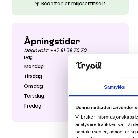
Bedriften er miljøsertifisert
psychiatry
Åpningstider
Døgnvakt: +47 91 59 70 70
Dag
Åpent fra - til
Mandag
08:00 - 15:00
Tirsdag
08:00 - 15:00
Onsdag
08:00 - 15:00
Samtykke
Torsdag
08:00 - 15:00
Fredag
08:00 - 15:00
Denne nettsiden anvender c
Vi bruker informasjonskapsler
analysere trafikken vår. Vi 
sosiale medier, annonsering 