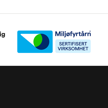
Miljøfyrtårn
ke)