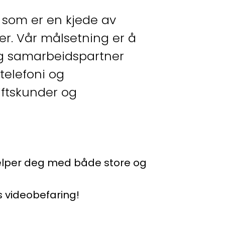
n som er en kjede av
er. Vår målsetning er å
g samarbeidspartner
telefoni og
iftskunder og
hjelper deg med både store og
is videobefaring!