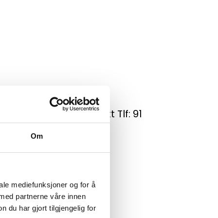
l med helg og døgnvakt Tlf: 91
Om
iale mediefunksjoner og for å
 med partnerne våre innen
u har gjort tilgjengelig for