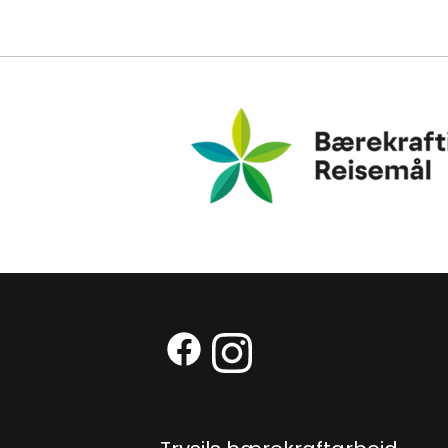
Bærekraftig Reisemål
Facebook (Ekstern lenke)
Instagram (Ekstern len