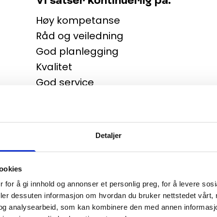
Høy kompetanse
Råd og veiledning
God planlegging
Kvalitet
God service
Riktige priser
Vi er eneste firma i Trysil og Engerda
59 70 70
Detaljer
ookies
 for å gi innhold og annonser et personlig preg, for å levere sos
Våre sterkeste områder er:
deler dessuten informasjon om hvordan du bruker nettstedet vårt,
• Nye bolig-installasjoner
og analysearbeid, som kan kombinere den med annen informasjon d