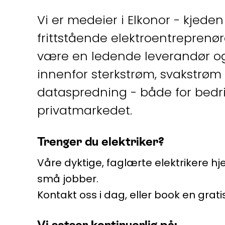
Vi er medeier i Elkonor - kjede
frittstående elektroentreprenør
være en ledende leverandør o
innenfor sterkstrøm, svakstrøm 
dataspredning - både for bedr
privatmarkedet.
Trenger du elektriker?
Våre dyktige, faglærte elektrikere 
små jobber.
Kontakt oss i dag, eller book en grat
Vi satser kontinuerlig på: