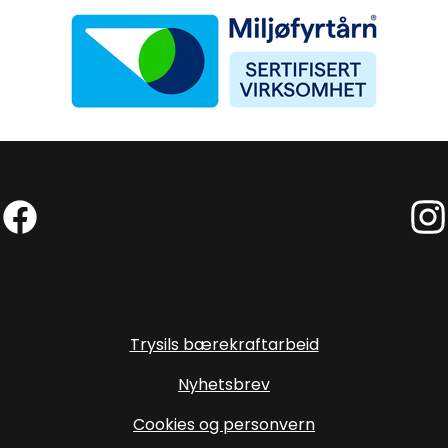
Miljøfyrtårn
Facebook (Ekstern lenke)
Inst
Trysils bærekraftarbeid
Nyhetsbrev
Cookies og personvern