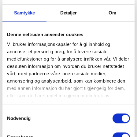
Vi har omvisning av bryggeriet og fortelling om
ølbrygging og ølkunnskap (må forhåndsbestilles).
Samtykke
Detaljer
Om
Reserver gjerne bord i forkant på
parken@trysilhotell.net hvis du ønsker å spise a la
Denne nettsiden anvender cookies
carte, eller er et større selskap.
Vi bruker informasjonskapsler for å gi innhold og
annonser et personlig preg, for å levere sosiale
mediefunksjoner og for å analysere trafikken vår. Vi deler
dessuten informasjon om hvordan du bruker nettstedet
vårt, med partnerne våre innen sosiale medier,
annonsering og analysearbeid, som kan kombinere den
Finn frem
med annen informasjon du har gjort tilgjengelig for dem,
eller som de har samlet inn gjennom din bruk av
+
tjenestene deres.
−
Samtykkevalg
Nødvendig