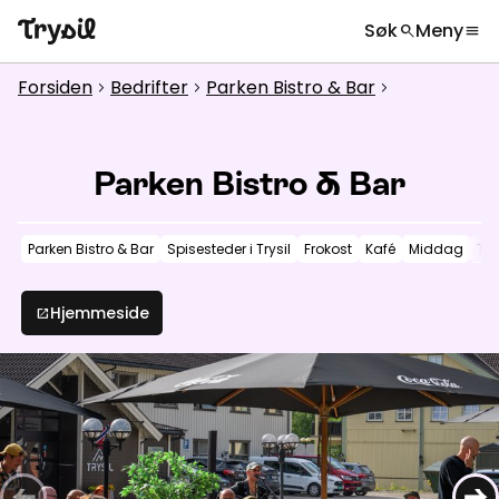
Søk
Meny
search
menu
Hva leter du etter?
globe
Velg språk
chevron_right
Forsiden
Bedrifter
Parken Bistro & Bar
chevron_right
chevron_right
chevron_right
Aktiviteter
search
Overnatting
Parken Bistro & Bar
Handel
Parken Bistro & Bar
Spisesteder i Trysil
Frokost
Kafé
Middag
Ta
Spisesteder
Service
Hjemmeside
open_in_new
Kalender
Inspirasjon
chevron_right
Nyttig informasjon
chevron_right
←
→