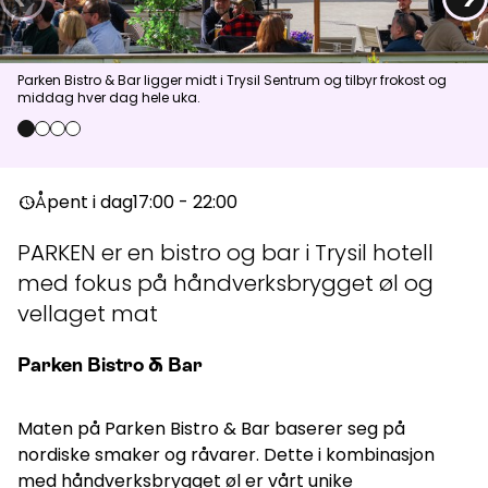
Aktuelt
Parken Bistro & Bar ligger midt i Trysil Sentrum og tilbyr frokost og
middag hver dag hele uka.
Topp
:
8,0
m/s
Dal
:
5,0
m/s
13
°C
17
°C
0
1
2
3
Åpne heiser
:
0
/
41
Åpne løyper
:
0
/
70
Åpent i dag
17:00 - 22:00
nest_clock_farsight_analog
Vær- og føredata er levert av
fnugg
,
Yr, Meteorologisk institutt og
PARKEN er en bistro og bar i Trysil hotell
NRK
med fokus på håndverksbrygget øl og
vellaget mat
Parken Bistro & Bar
Maten på Parken Bistro & Bar baserer seg på
nordiske smaker og råvarer. Dette i kombinasjon
med håndverksbrygget øl er vårt unike