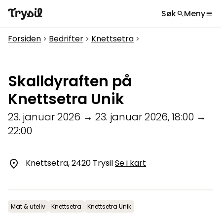
Søk
Meny
search
menu
Hva leter du etter?
globe
Velg språk
chevron_right
Forsiden
Bedrifter
Knettsetra
chevron_right
chevron_right
chevron_right
Aktiviteter
search
Overnatting
Skalldyraften på
Handel
Knettsetra Unik
Spisesteder
23. januar 2026
→
23. januar 2026
,
18:00
→
22:00
Service
Kalender
Knettsetra, 2420 Trysil
Se i kart
Inspirasjon
chevron_right
Nyttig informasjon
chevron_right
Mat & uteliv
Knettsetra
Knettsetra Unik