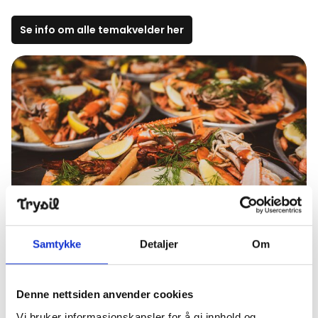
Aktuelt
Se info om alle temakvelder her
Topp
:
8,0
m/s
Dal
:
5,0
m/s
13
°C
16
°C
Åpne heiser
:
0
/
41
Åpne løyper
:
0
/
70
Vær- og føredata er levert av
fnugg
,
Yr, Meteorologisk institutt og
NRK
Knettsetra Unik byr på spennende smaksopplevelser
Samtykke
Detaljer
Om
Hjertelig velkommen til skalldyraften på Knettsetra
Unik den 24. januar.
Denne nettsiden anvender cookies
Vi bruker informasjonskapsler for å gi innhold og