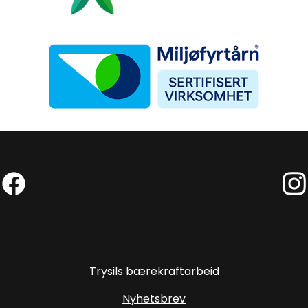
Miljøfyrtårn
Facebook (Ekstern lenke)
Inst
Trysils bærekraftarbeid
Nyhetsbrev