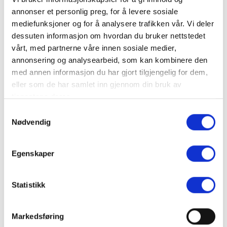
annonser et personlig preg, for å levere sosiale
Reservasjoner til
elin@knettsetra.no
mediefunksjoner og for å analysere trafikken vår. Vi deler
dessuten informasjon om hvordan du bruker nettstedet
vårt, med partnerne våre innen sosiale medier,
Finn frem
annonsering og analysearbeid, som kan kombinere den
med annen informasjon du har gjort tilgjengelig for dem,
+
eller som de har samlet inn gjennom din bruk av
−
tjenestene deres.
Samtykkevalg
Nødvendig
Egenskaper
Statistikk
Leaflet
Markedsføring