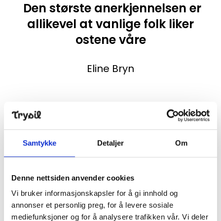
Den største anerkjennelsen er
allikevel at vanlige folk liker
ostene våre
Eline Bryn
– Vi har vunnet flere medaljer, forteller Eline Bryn.
Både bronse, sølv og gull i «NM i ost» og i «Det norske
måltid». Den nyeste osten vi har er en smøreost, den
Samtykke
Detaljer
Om
heter Geit-ryggen, og med den kom vi til delfinalen i
«Det Norske Måltid» i 2021. Dette er anerkjennelser vi
setter veldig pris på. Den største anerkjennelsen er
Denne nettsiden anvender cookies
allikevel at vanlige folk liker ostene våre.
Vi bruker informasjonskapsler for å gi innhold og
annonser et personlig preg, for å levere sosiale
Mange og lange dager
mediefunksjoner og for å analysere trafikken vår. Vi deler