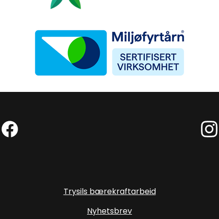
Miljøfyrtårn
Facebook (Ekstern lenke)
Inst
Trysils bærekraftarbeid
Nyhetsbrev