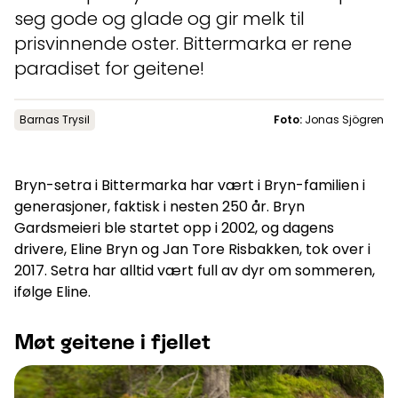
Aktuelt
seg gode og glade og gir melk til
prisvinnende oster. Bittermarka er rene
paradiset for geitene!
Topp
:
6,0
m/s
Dal
:
4,0
m/s
11
°C
13
°C
Barnas Trysil
Foto:
Jonas Sjögren
Åpne heiser
:
0
/
41
Åpne løyper
:
0
/
70
Bryn-setra i Bittermarka har vært i Bryn-familien i
Vær- og føredata er levert av
fnugg
,
Yr, Meteorologisk institutt og
generasjoner, faktisk i nesten 250 år. Bryn
NRK
Gardsmeieri ble startet opp i 2002, og dagens
drivere, Eline Bryn og Jan Tore Risbakken, tok over i
2017. Setra har alltid vært full av dyr om sommeren,
ifølge Eline.
Møt geitene i fjellet