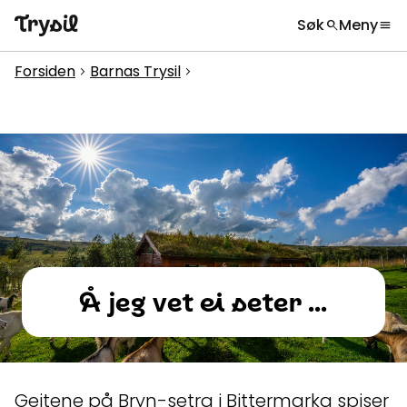
Søk
Meny
search
menu
Hva leter du etter?
globe
Velg språk
chevron_right
Forsiden
Barnas Trysil
chevron_right
chevron_right
Aktiviteter
search
Overnatting
Handel
Spisesteder
Service
Kalender
Å jeg vet ei seter ...
Inspirasjon
chevron_right
Nyttig informasjon
chevron_right
Geitene på Bryn-setra i Bittermarka spiser