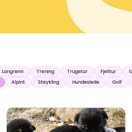
ser
:
0
/
41
Åpne løyper
:
0
/
70
Vær- og føredata er levert av
fnugg
,
Yr, Meteorologisk institutt og NRK
Langrenn
Trening
Trugetur
Fjelltur
G
Alpint
Stisykling
Hundeslede
Golf