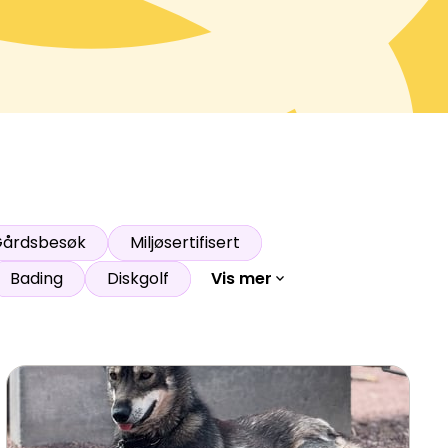
årdsbesøk
Miljøsertifisert
Bading
Diskgolf
Vis mer
expand_more