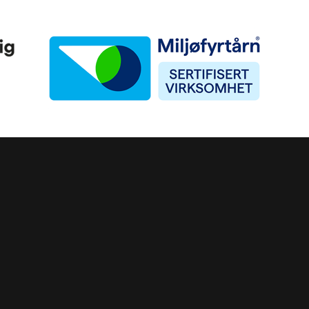
Miljøfyrtårn
ke)