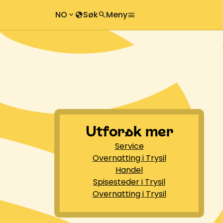
NO
Søk
Meny
keyboard_arrow_down
globe
search
menu
chevron_right
search
chevron_right
Utforsk mer
Service
Overnatting i Trysil
Handel
Spisesteder i Trysil
Overnatting i Trysil