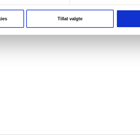
ies
Tillat valgte
Viser
4
av
4