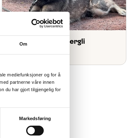
Kennelbesøk på Bergli
Om
iale mediefunksjoner og for å
 med partnerne våre innen
u har gjort tilgjengelig for
Markedsføring