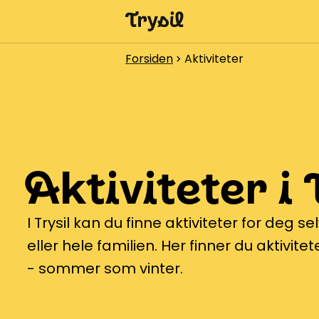
Aktiviteter
Forsiden
Aktiviteter
chevron_right
Overnatting
Handel
Spisesteder
Aktiviteter i 
Service
Kalender
I Trysil kan du finne aktiviteter for deg 
eller hele familien. Her finner du aktivit
- sommer som vinter.
1