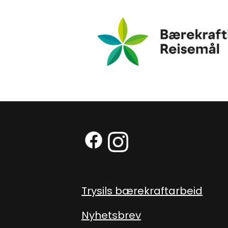
Bærekraftig Reisemål
Facebook (Ekstern lenke)
Instagram (Ekstern len
Trysils bærekraftarbeid
Nyhetsbrev