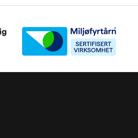
Miljøfyrtårn
ke)