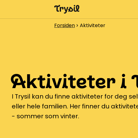
Aktiviteter
Forsiden
Aktiviteter
chevron_right
Overnatting
Handel
Spisesteder
Aktiviteter i 
Service
Kalender
I Trysil kan du finne aktiviteter for deg 
eller hele familien. Her finner du aktivit
- sommer som vinter.