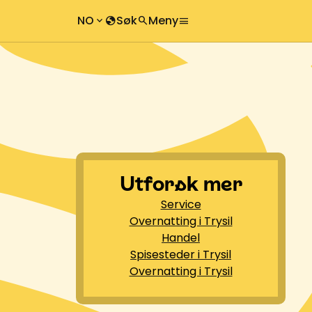
NO
Søk
Meny
keyboard_arrow_down
globe
search
menu
chevron_right
search
chevron_right
Utforsk mer
Service
Overnatting i Trysil
Handel
Spisesteder i Trysil
Overnatting i Trysil