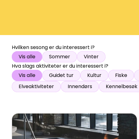
Åpne hei
Hvilken sesong er du interessert i?
Vis alle
Sommer
Vinter
Hva slags aktiviteter er du interessert i?
Vis alle
Guidet tur
Kultur
Fiske
Elveaktiviteter
Innendørs
Kennelbesøk