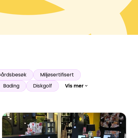
årdsbesøk
Miljøsertifisert
Bading
Diskgolf
Vis mer
expand_more