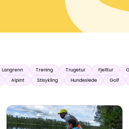
ser
:
0
/
41
Åpne løyper
:
0
/
70
Vær- og føredata er levert av
fnugg
,
Yr, Meteorologisk institutt og NRK
Langrenn
Trening
Trugetur
Fjelltur
G
Alpint
Stisykling
Hundeslede
Golf