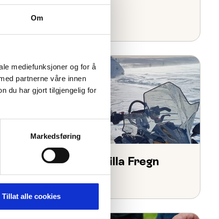
Guidet huskytur
Om
iale mediefunksjoner og for å
 med partnerne våre innen
u har gjort tilgjengelig for
Markedsføring
Snøscooter hos Villa Fregn
Tillat alle cookies