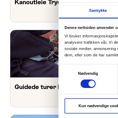
Kanoutleie Trysilelva
Samtykke
Denne nettsiden anvender c
Vi bruker informasjonskapsler
analysere trafikken vår. Vi 
sosiale medier, annonsering 
dem, eller som de har samlet
Samtykkevalg
Nødvendig
Guidede turer hos Villa Fregn
Kun nødvendige cook