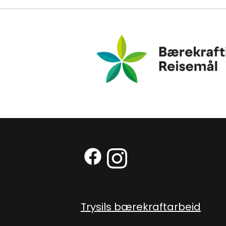
Bærekraftig Reisemål
Facebook (Ekstern lenke)
Instagram (Ekstern len
Trysils bærekraftarbeid